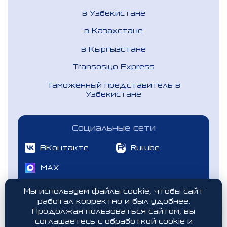
в Узбекистане
в Казахстане
в Кыргызстане
Transosiyo Express
Таможенный представитель в
Узбекистане
Социальные сети
ВКонтакте
Rutube
MAX
Мы используем файлы cookie, чтобы сайт
работал корректно и был удобнее.
Логистический бот калькулятор
Продолжая пользоваться сайтом, вы
соглашаетесь с обработкой cookie и
Мессенджер MAX