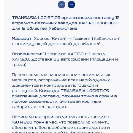
TRANSASIA LOGISTICS организовала поставку 12
асфальто-бетонных заводов XAP320 и XAP160
для 12 областей Узбекистана.
Маршрут:
Хоргос (Китай) — Ташкент (Узбекистан)
с последующей доставкой до областей
Особенности:
11 заводов XAP160 и 1 завод
XAP320, доставка 88 автофурами (площадки и
тралы)
Проект включал планирование оптимальных
маршрутов, оформление всех необходимых
документов и контроль за погрузкой и
разгрузкой.
Команда TRANSASIA LOGISTICS
обеспечила доставку техники точно в срок и в
полной сохранности
, учитывая крупные
габариты и вес заводов.
Номинальная производительность заводов —
160 и 320 тонн в час
, что позволило клиенту
обеспечить бесперебойное строительство и
обновление дорожной инфраструктуры.