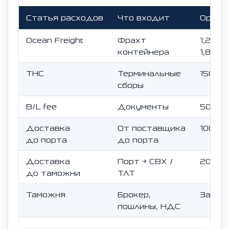
Статья расходов
Что входит
Ориен
Ocean Freight
Фрахт
1,200–
контейнера
1,800–
THC
Терминальные
150–3
сборы
B/L fee
Документы
50–10
Доставка
От поставщика
100–4
до порта
до порта
Доставка
Порт → СВХ /
200–6
до таможни
ТЛТ
Таможня
Брокер,
Завис
пошлины, НДС