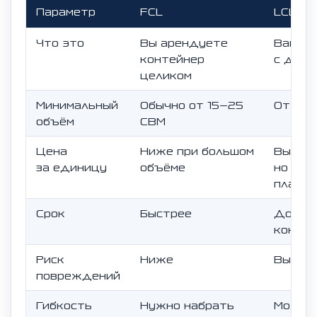
Параметр
FCL
LCL
Что это
Вы арендуете
Ваш гр
контейнер
с друг
целиком
Минимальный
Обычно от 15–25
От 0.1
объём
CBM
Цена
Ниже при большом
Выше з
за единицу
объёме
но мен
платё
Срок
Быстрее
Дольше
консо
Риск
Ниже
Выше
повреждений
Гибкость
Нужно набрать
Можно