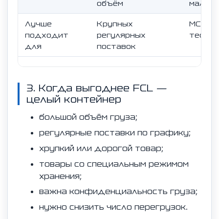
объём
малую
Лучше
Крупных
МСБ, о
подходит
регулярных
тестов
для
поставок
3. Когда выгоднее FCL —
целый контейнер
большой объём груза;
регулярные поставки по графику;
хрупкий или дорогой товар;
товары со специальным режимом
хранения;
важна конфиденциальность груза;
нужно снизить число перегрузок.