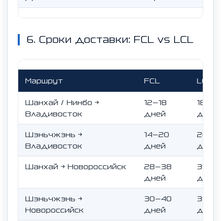
6. Сроки доставки: FCL vs LCL
Маршрут
FCL
LCL
Шанхай / Нинбо →
12–18
18–2
Владивосток
дней
дней
Шэньчжэнь →
14–20
20–3
Владивосток
дней
дней
Шанхай → Новороссийск
28–38
35–5
дней
дней
Шэньчжэнь →
30–40
38–5
Новороссийск
дней
дней