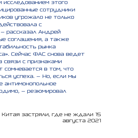
м исследованием этого
фицированные сотрудники
иков угрожало не только
действовала с
 – рассказал Андрей
ые соглашения, а также
стабильность рынка
са». Сейчас ФАС снова ведет
 связи с признаками
т сомневается в том, что
ся успеха. – Но, если мы
е антимонопольное
одимо, – резюмировал
 Китая застряли, где не ждали 15
августа 2021