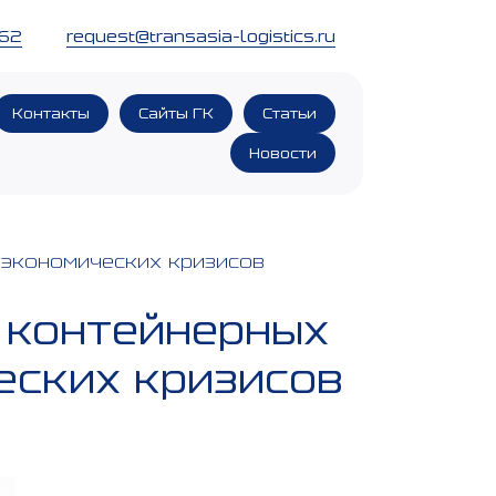
 62
request@transasia-logistics.ru
Контакты
Сайты ГК
Статьи
Новости
 экономических кризисов
е контейнерных
еских кризисов