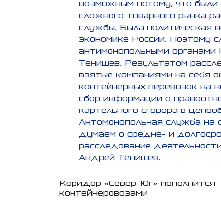
возможным потому, что были
сложного товарного рынка р
службы. Была политическая в
экономике России. Поэтому 
антимонопольными органами К
Тенишев. Результатом рассле
взятые компаниями на себя о
контейнерных перевозок на н
сбор информации о правоотно
картельного сговора в ценоо
Антомонопольная служба на с
думаем о средне- и долгоср
расследование деятельности
Андрей Тенишев.
Навигация
Коридор «Север-Юг» пополнится
контейнеровозами
по