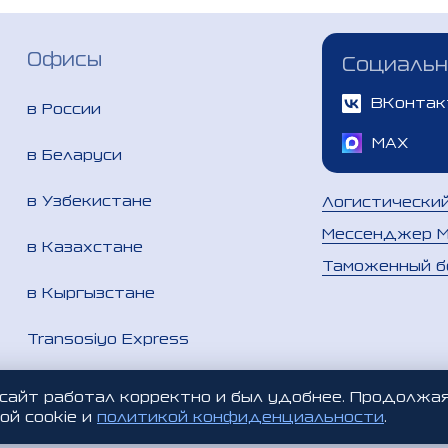
Офисы
Социальн
ВКонтак
в России
MAX
в Беларуси
в Узбекистане
Логистически
Мессенджер 
в Казахстане
Таможенный б
в Кыргызстане
Transosiyo Express
Таможенный представитель в
 сайт работал корректно и был удобнее. Продолжа
Узбекистане
ой cookie и
политикой конфиденциальности
.