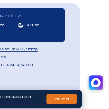
ые сети
те
Rutube
й бот калькулятор
MAX
от калькулятор
я пользоваться
Принять