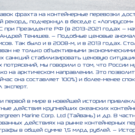
авок фрахта на контейнерные перевозки дост
ой рекорд, подчеркнул в беседе с «Логирусо
 при Президенте РФ (в 2013-2021 годах – на
 Андрей Тенишев. – Подобные ценовые аномал
сов. Так было и в 2008-м, и в 2013 годах. Ст
зван не только объективными экономическими 
х санкций стабилизировать ценовую ситуацию
потрясений, мы говорили о том, что России 
ько на арктическом направлении. Это позволи
ейчас она составляет 100%) и более-менее сп
 эксперт.
и первой в мире в новейшей истории привлекл
ные действия крупнейших океанских контейне
ergreen Marine Corp. Ltd (Тайвань) и др. В час
ованных действиях на рынке контейнерных пер
рафы в общей сумме 1,5 млрд рублей. – Исто