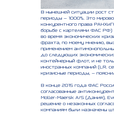
В нынешней ситуации рост ст
периоды – 1000%. Это миров
конкурентного права РАНХиГС
борьбе с картелями ФАС РФ)
во время экономических кризи
фрахта, по моему мнению, вы
применением антимонопольны
до следующих экономических 
контейнерный флот, и не тол
иностранных компаний (LR. с
кризисные периоды, – пояснил
В конце 2015 года ФАС Росси
согласованные антиконкурент
Moller-Maersk A/S (Дания), Ev
решение о незаконных соглас
компаниям были назначены шт