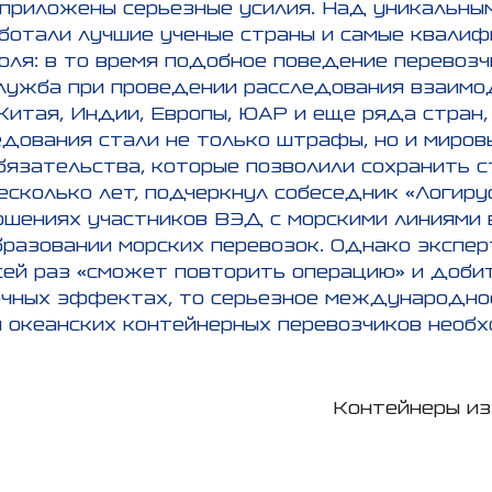
 приложены серьезные усилия. Над уникальны
аботали лучшие ученые страны и самые квали
оля: в то время подобное поведение перевозч
служба при проведении расследования взаимо
итая, Индии, Европы, ЮАР и еще ряда стран,
дования стали не только штрафы, но и миров
бязательства, которые позволили сохранить 
есколько лет, подчеркнул собеседник «Логиру
шениях участников ВЭД с морскими линиями в
бразовании морских перевозок. Однако экспер
ей раз «сможет повторить операцию» и добить
очных эффектах, то серьезное международно
 океанских контейнерных перевозчиков необх
Контейнеры из