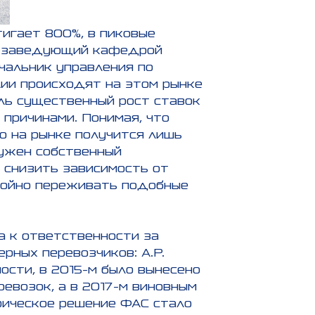
игает 800%, в пиковые
м» заведующий кафедрой
чальник управления по
ии происходят на этом рынке
оль существенный рост ставок
причинами. Понимая, что
 на рынке получится лишь
нужен собственный
т снизить зависимость от
окойно переживать подобные
а к ответственности за
рных перевозчиков: A.P.
тности, в 2015-м было вынесено
евозок, а в 2017-м виновным
рическое решение ФАС стало